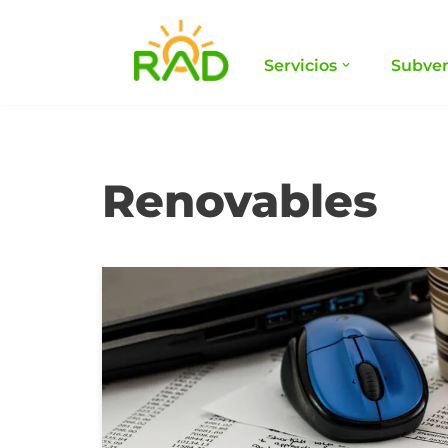
Saltar
Servicios
Subve
al
contenido
Renovables