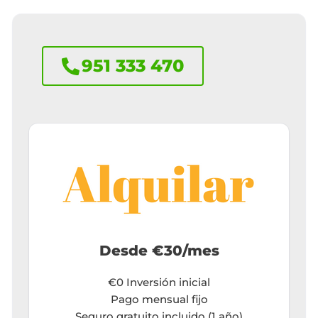
Saltar
al
951 333 470
contenido
Desde €30/mes
€0 Inversión inicial
Pago mensual fijo
Seguro gratuito incluido (1 año)